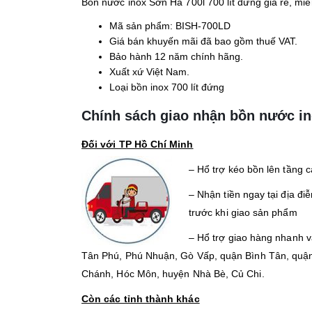
Bồn nước inox Sơn Hà 700l 700 lít đứng giá rẻ, miễ
Mã sản phẩm: BISH-700LD
Giá bán khuyến mãi đã bao gồm thuế VAT.
Bảo hành 12 năm chính hãng.
Xuất xứ Việt Nam.
Loại bồn inox 700 lít đứng
Chính sách giao nhận bồn nước i
Đối với TP Hồ Chí Minh
– Hổ trợ kéo bồn lên tầng ca
– Nhận tiền ngay tại địa đ
trước khi giao sản phẩm
– Hổ trợ giao hàng nhanh và
Tân Phú, Phú Nhuận, Gò Vấp, quận Bình Tân, quận
Chánh, Hóc Môn, huyện Nhà Bè, Củ Chi.
Còn các tỉnh thành khác