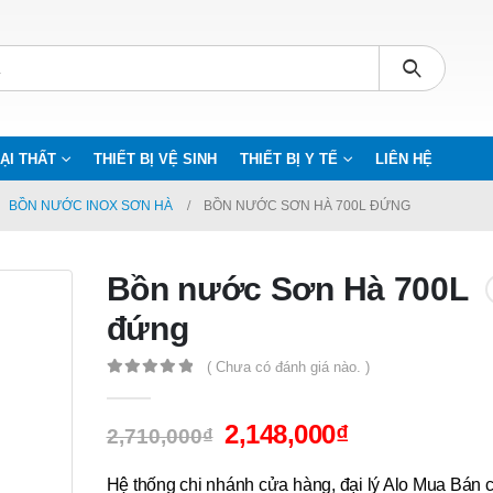
ẠI THẤT
THIẾT BỊ VỆ SINH
THIẾT BỊ Y TẾ
LIÊN HỆ
,
BỒN NƯỚC INOX SƠN HÀ
BỒN NƯỚC SƠN HÀ 700L ĐỨNG
Bồn nước Sơn Hà 700L
đứng
( Chưa có đánh giá nào. )
0
out of 5
2,148,000
₫
2,710,000
₫
Hệ thống chi nhánh cửa hàng, đại lý Alo Mua Bán 