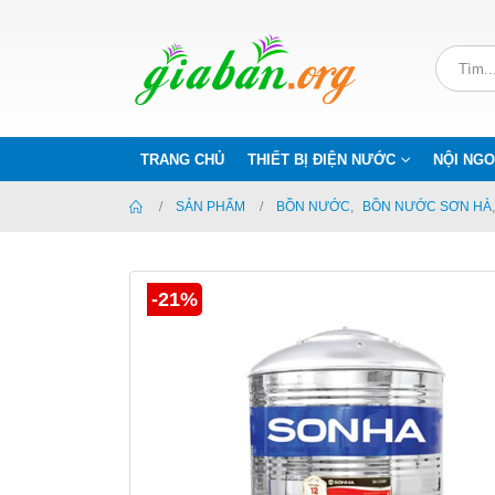
TRANG CHỦ
THIẾT BỊ ĐIỆN NƯỚC
NỘI NGO
SẢN PHẨM
BỒN NƯỚC
,
BỒN NƯỚC SƠN HÀ
-21%