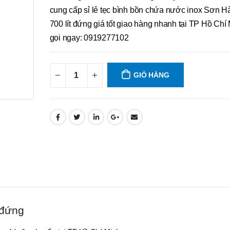
cung cấp sỉ lẻ tẹc bình bồn chứa nước inox Sơn H
700 lít đứng giá tốt giao hàng nhanh tại TP Hồ Chí
gọi ngay: 0919277102
GIỎ HÀNG
 đứng