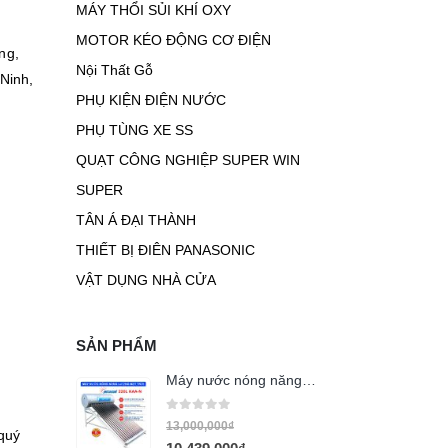
MÁY THỔI SỦI KHÍ OXY
MOTOR KÉO ĐỘNG CƠ ĐIỆN
ng,
Nội Thất Gỗ
Ninh,
PHỤ KIỆN ĐIỆN NƯỚC
PHỤ TÙNG XE SS
QUẠT CÔNG NGHIỆP SUPER WIN
SUPER
TÂN Á ĐẠI THÀNH
THIẾT BỊ ĐIÊN PANASONIC
VẬT DỤNG NHÀ CỬA
SẢN PHẨM
Máy nước nóng năng lượng mặt trời Megasun 200l KAA-N
0
out of 5
13,000,000
₫
quý