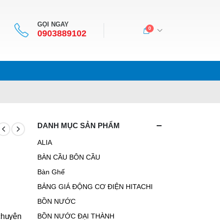
GỌI NGAY
0
0903889102
DANH MỤC SẢN PHẨM
ALIA
BÀN CẦU BÔN CẦU
Bàn Ghế
BẢNG GIÁ ĐỘNG CƠ ĐIỆN HITACHI
BỒN NƯỚC
chuyên
BỒN NƯỚC ĐẠI THÀNH