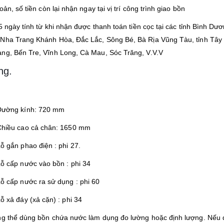
ản, số tiền còn lại nhận ngay tại vị trí công trình giao bồn
5 ngày tính từ khi nhận được thanh toán tiền cọc tại các tỉnh Bình Dươ
 Nha Trang Khánh Hòa, Đắc Lắc, Sông Bé, Bà Rịa Vũng Tàu, tỉnh Tây 
ang, Bến Tre, Vĩnh Long, Cà Mau, Sóc Trăng, V.V.V
ng.
Đường kính: 720 mm
Chiều cao cả chân: 1650 mm
ỗ gắn phao điện : phi 27.
ỗ cấp nước vào bồn : phi 34
ỗ cấp nước ra sử dụng : phi 60
ỗ xả đáy (xả cặn) : phi 34
ông thể dùng bồn chứa nước làm dụng đo lường hoặc định lượng. Nếu 