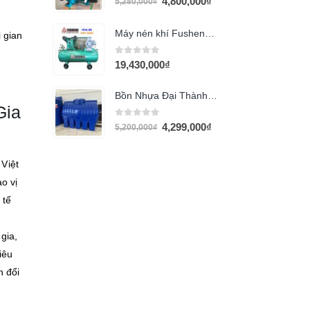
4,800,000
₫
5,280,000
₫
Máy nén khí Fusheng HVA-65 (1Hp 220V)
 gian
0
out of 5
19,430,000
₫
Bồn Nhựa Đại Thành 1500L ngang THM
Gia
0
out of 5
4,299,000
₫
5,200,000
₫
Việt
o vị
 tế
gia,
iêu
h đổi