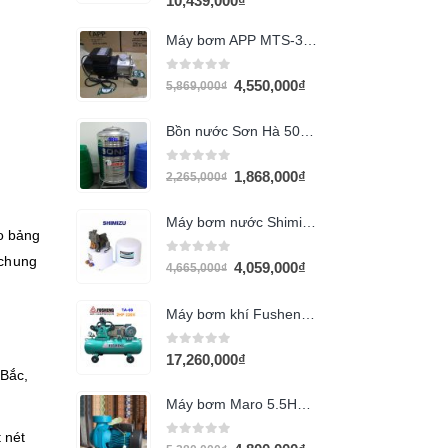
10,439,000
₫
Máy bơm APP MTS-33 400w
0
out of 5
4,550,000
₫
5,869,000
₫
Bồn nước Sơn Hà 500L đứng
0
out of 5
1,868,000
₫
2,265,000
₫
Máy bơm nước Shimizu PS-255 BIT
o bảng
 chung
0
out of 5
4,059,000
₫
4,665,000
₫
Máy bơm khí Fusheng TA-65 (2Hp 220v)
0
out of 5
17,260,000
₫
 Bắc,
Máy bơm Maro 5.5Hp (XGm/7AR)
 nét
0
out of 5