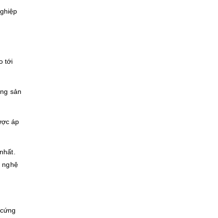
nghiệp
 tới
àng sản
ược áp
nhất.
g nghệ
 cứng