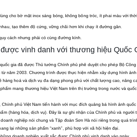
ùng cho bờ mặt inox sáng bóng, không bông tróc, ít phai màu với thời
hau, tạo thêm độ cứng, vững chãi hơn khi chạy ít đường gân.
 quy cách nhưng phải có cùng đường kính.
được vinh danh với thương hiệu Quốc 
quốc gia đã được Thủ tướng Chính phủ phê duyệt cho phép Bộ Công
i từ năm 2003. Chương trình được thực hiện nhằm xây dựng hình ảnh 
về hàng hoá và dịch vụ đa dạng phong phú với chất lượng cao, nâng ca
 phẩm mang thương hiệu Việt Nam trên thị trường trong nước và quốc
, Chính phủ Việt Nam tiến hành với mục đích quảng bá hình ảnh quốc 
ẩm (hàng hóa, dịch vụ). Đây là sự ghi nhận của Chính phủ và người t
doanh nghiệp nói chung và Tập đoàn Sơn Hà nói riêng trong quá trìn
mang lại những sản phẩm “xanh”, phù hợp với xã hội hiện đại.
những doanh nghiệp xuất sắc được Chính phủ vinh danh vào ngày