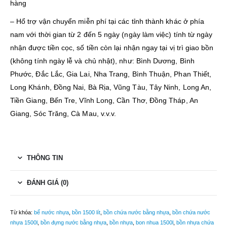
hàng
– Hổ trợ vận chuyển miễn phí tại các tỉnh thành khác ở phía
nam với thời gian từ 2 đến 5 ngày (ngày làm việc) tính từ ngày
nhận được tiền cọc, số tiền còn lại nhận ngay tại vị trì giao bồn
(không tính ngày lễ và chủ nhật), như: Bình Dương, Bình
Phước, Đắc Lắc, Gia Lai, Nha Trang, Bình Thuận, Phan Thiết,
Long Khánh, Đồng Nai, Bà Rịa, Vũng Tàu, Tây Ninh, Long An,
Tiền Giang, Bến Tre, Vĩnh Long, Cần Thơ, Đồng Tháp, An
Giang, Sóc Trăng, Cà Mau, v.v.v.
THÔNG TIN
ĐÁNH GIÁ (0)
Từ khóa:
bể nước nhựa
,
bồn 1500 lít
,
bồn chứa nước bằng nhựa
,
bồn chứa nước
nhựa 1500l
,
bồn đựng nước bằng nhựa
,
bồn nhựa
,
bon nhua 1500l
,
bồn nhựa chứa