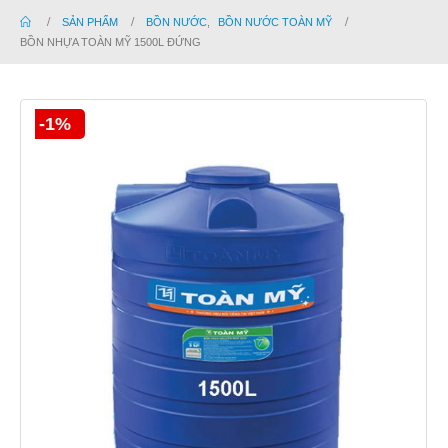
SẢN PHẨM
BỒN NƯỚC
,
BỒN NƯỚC TOÀN MỸ
BỒN NHỰA TOÀN MỸ 1500L ĐỨNG
-1%