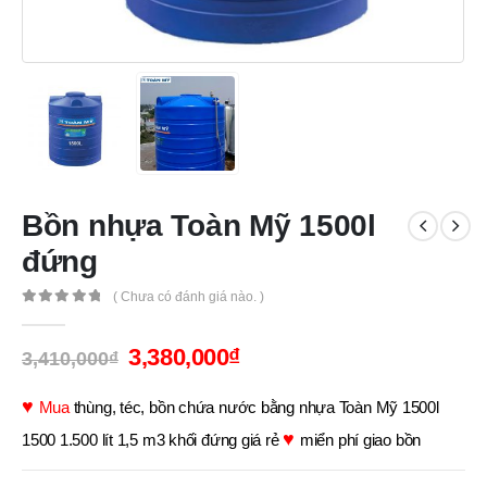
Bồn nhựa Toàn Mỹ 1500l
đứng
( Chưa có đánh giá nào. )
0
out of 5
3,380,000
₫
3,410,000
₫
♥
Mua
thùng, téc, bồn chứa nước bằng nhựa Toàn Mỹ 1500l
♥
1500 1.500 lít 1,5 m3 khối đứng giá rẻ
miển phí giao bồn