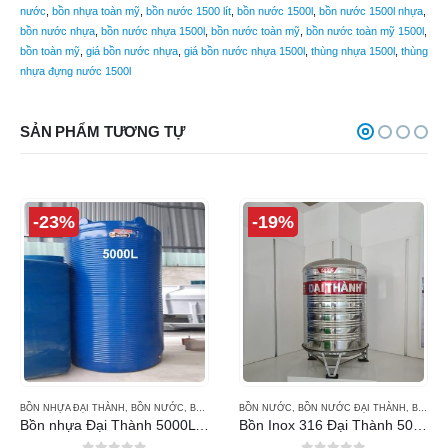
nước
,
bồn nhựa toàn mỹ
,
bồn nước 1500 lít
,
bồn nước 1500l
,
bồn nước 1500l nhựa
,
bồn nước nhựa
,
bồn nước nhựa 1500l
,
bồn nước toàn mỹ
,
bồn nước toàn mỹ 1500l
,
bồn toàn mỹ
,
giá bồn nước nhựa
,
giá bồn nước nhựa 1500l
,
thùng nhựa 1500l
,
thùng
nhựa đựng nước 1500l
SẢN PHẨM TƯƠNG TỰ
-23%
-19%
BỒN NHỰA ĐẠI THÀNH
,
BỒN NƯỚC
,
BỒN NƯỚC ĐẠI THÀNH
BỒN NƯỚC
,
BỒN NƯỚC ĐẠI THÀNH
,
BỒN NƯỚC INOX ĐẠI THÀNH
Bồn nhựa Đại Thành 5000L đứng
Bồn Inox 316 Đại Thành 500L đứng