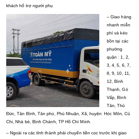
khách hổ trợ người phụ
– Giao hàng
nhanh miễn
phí và kéo
bồn tại các
phường
quận : 1, 2,
3, 4, 5, 6, 7,
8, 9, 10, 11,
12, Bình
Thạnh, Gò
Vấp, Bình
Tân, Thủ
Đức, Tân Bình, Tân phú, Phú Nhuận, Xã, huyện: Hóc Môn, Củ
Chi, Nhà bè, Bình Chánh, TP Hồ Chí Minh.
– Ngoài ra các tỉnh thành phải chuyển tiền cọc trước khi giao