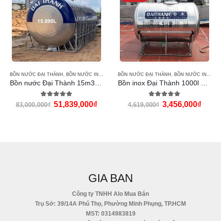
BỒN NƯỚC ĐẠI THÀNH
,
BỒN NƯỚC INOX ĐẠI THÀNH
BỒN NƯỚC ĐẠI THÀNH
,
BỒN NƯỚC INOX ĐẠI THÀNH
Bồn nước Đại Thành 15m3 ngang
Bồn inox Đại Thành 1000l ngang
5.00
out of 5
5.00
out of 5
51,839,000
₫
3,456,000
₫
83,000,000
₫
4,619,000
₫
GIA BAN
Công ty TNHH Alo Mua Bán
Trụ Sở: 39/14A Phú Thọ, Phường Minh Phụng, TP.HCM
MST: 0314983819