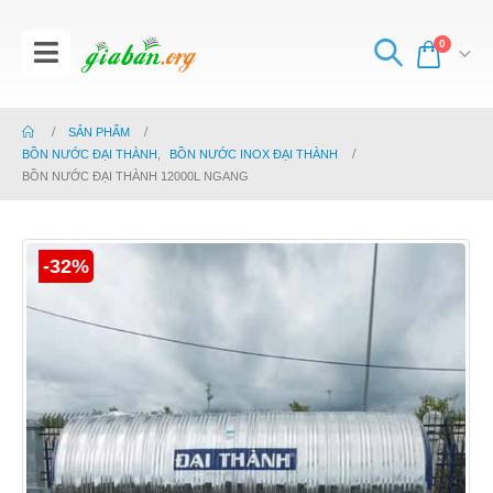
0
SẢN PHẨM
BỒN NƯỚC ĐẠI THÀNH
,
BỒN NƯỚC INOX ĐẠI THÀNH
BỒN NƯỚC ĐẠI THÀNH 12000L NGANG
-32%