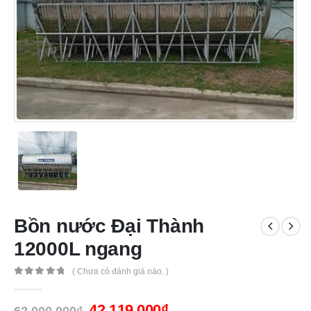
Bồn nước Đại Thành
12000L ngang
( Chưa có đánh giá nào. )
0
out of 5
42,119,000
₫