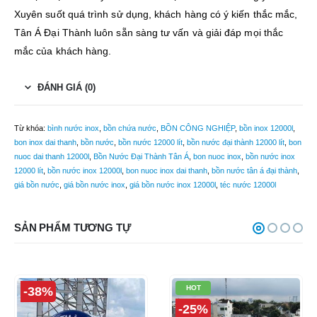
Xuyên suốt quá trình sử dụng, khách hàng có ý kiến thắc mắc,
Tân Á Đại Thành luôn sẵn sàng tư vấn và giải đáp mọi thắc
mắc của khách hàng.
ĐÁNH GIÁ (0)
Từ khóa:
bình nước inox
,
bồn chứa nước
,
BỒN CÔNG NGHIỆP
,
bồn inox 12000l
,
bon inox dai thanh
,
bồn nước
,
bồn nước 12000 lít
,
bồn nước đại thành 12000 lít
,
bon
nuoc dai thanh 12000l
,
Bồn Nước Đại Thành Tân Á
,
bon nuoc inox
,
bồn nước inox
12000 lít
,
bồn nước inox 12000l
,
bon nuoc inox dai thanh
,
bồn nước tân á đại thành
,
giá bồn nước
,
giá bồn nước inox
,
giá bồn nước inox 12000l
,
téc nước 12000l
SẢN PHẨM TƯƠNG TỰ
HOT
-38%
-25%