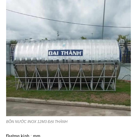
BỒN NƯỚC INOX 12M3 ĐẠI THÀNH
Đường kính : mm